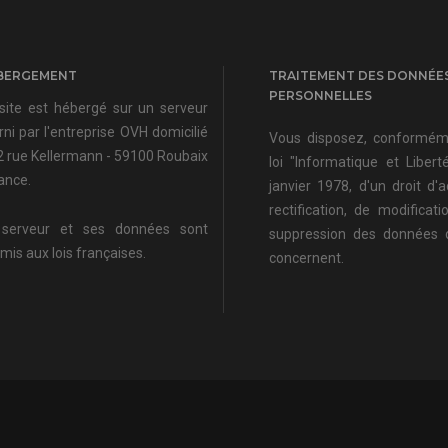
BERGEMENT
TRAITEMENT DES DONNÉE
PERSONNELLES
site est hébergé sur un serveur
rni par l'entreprise OVH domicilié
Vous disposez, conformém
2 rue Kellermann - 59100 Roubaix
loi "Informatique et Libert
rance.
janvier 1978, d'un droit d'
rectification, de modificat
serveur et ses données sont
suppression des données 
mis aux lois françaises.
concernent.