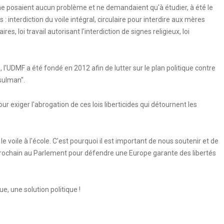
qui ne posaient aucun problème et ne demandaient qu'à étudier, à été le
 interdiction du voile intégral, circulaire pour interdire aux mères
es, loi travail autorisant l'interdiction de signes religieux, loi
é, l'UDMF a été fondé en 2012 afin de lutter sur le plan politique contre
sulman".
 exiger l'abrogation de ces lois liberticides qui détournent les
 le voile à l'école. C'est pourquoi il est important de nous soutenir et de
prochain au Parlement pour défendre une Europe garante des libertés
e, une solution politique !