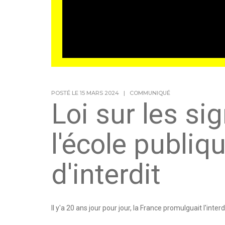
POSTÉ LE 15 MARS 2024
|
COMMUNIQUÉ
Loi sur les si
l'école publiq
d'interdit
Il y'a 20 ans jour pour jour, la France promulguait l'interd