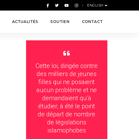
ENGLISH
ACTUALITÉS
SOUTIEN
CONTACT
Cette loi, dirigée contre
des milliers de jeunes
filles qui ne posaient
aucun problème et ne
demandaient qu'à
étudier, à été le point
de départ de nombre
de législations
islamophobes