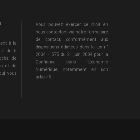
S
Vous pouvez exercer ce droit en
nous contactant via notre
formulaire
de contact
, conformément aux
ent à la
dispositions édictées dans la Loi n°
és" du 6
2004 – 575 du 21 juin 2004 pour la
accès, de
Confiance dans l’Economie
ion et de
Numérique, notamment en son
qui vous
article 6.