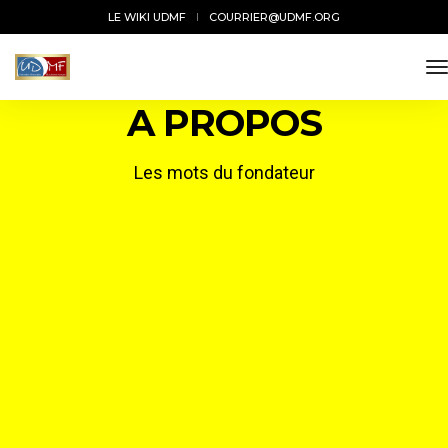
LE WIKI UDMF
COURRIER@UDMF.ORG
t
A PROPOS
Les mots du fondateur